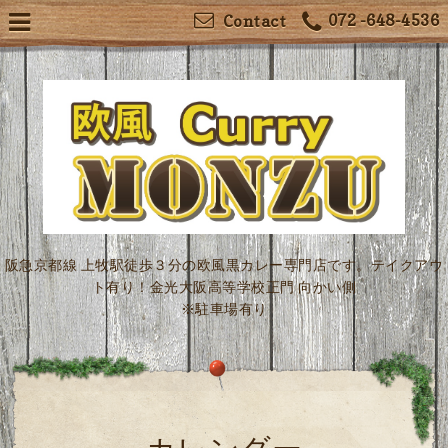
072 -648-4536
Contact
阪急京都線 上牧駅徒歩３分の欧風黒カレー専門店です。テイクアウ
ト有り！金光大阪高等学校正門 向かい側
※駐車場有り