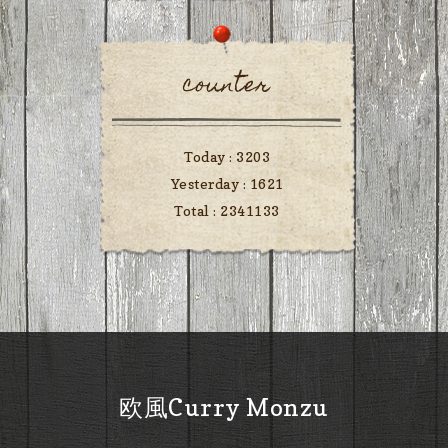
counter
Today :
3203
Yesterday :
1621
Total :
2341133
欧風Curry Monzu