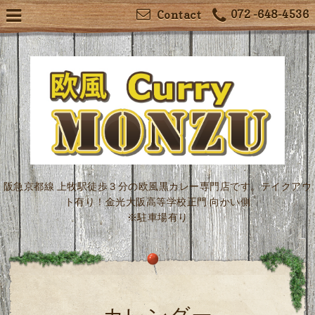
072 -648-4536
Contact
阪急京都線 上牧駅徒歩３分の欧風黒カレー専門店です。テイクアウ
ト有り！金光大阪高等学校正門 向かい側
※駐車場有り