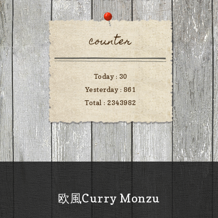
counter
Today :
30
Yesterday :
861
Total :
2343982
欧風Curry Monzu