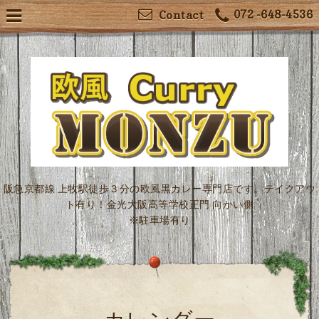
072 -648-4536
Contact
阪急京都線 上牧駅徒歩３分の欧風黒カレー専門店です。テイクアウ
ト有り！金光大阪高等学校正門 向かい側
※駐車場有り