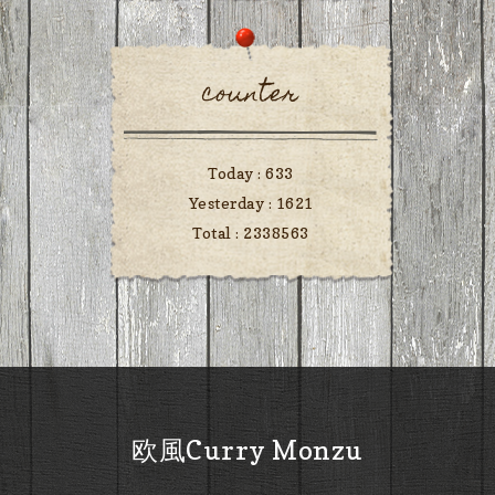
counter
Today :
633
Yesterday :
1621
Total :
2338563
欧風Curry Monzu