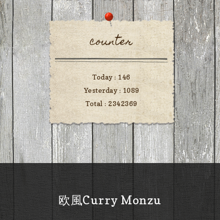
counter
Today :
146
Yesterday :
1089
Total :
2342369
欧風Curry Monzu