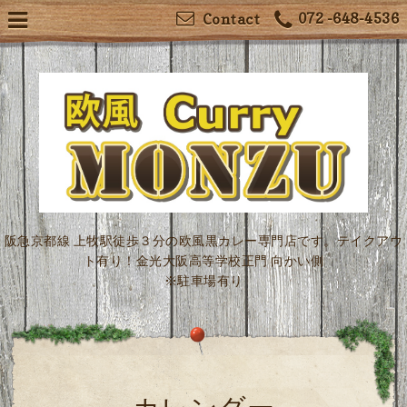
072 -648-4536
Contact
阪急京都線 上牧駅徒歩３分の欧風黒カレー専門店です。テイクアウ
ト有り！金光大阪高等学校正門 向かい側
※駐車場有り