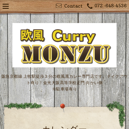
072 -648-4536
Contact
阪急京都線 上牧駅徒歩３分の欧風黒カレー専門店です。テイクアウ
ト有り！金光大阪高等学校正門 向かい側
※駐車場有り