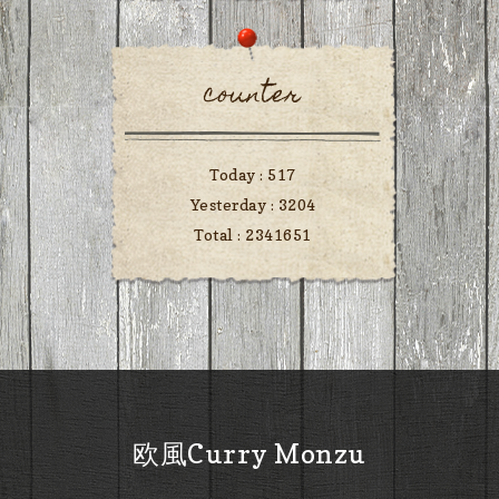
counter
Today :
517
Yesterday :
3204
Total :
2341651
欧風Curry Monzu