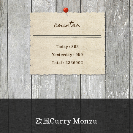
counter
Today :
593
Yesterday :
959
Total :
2336902
欧風Curry Monzu