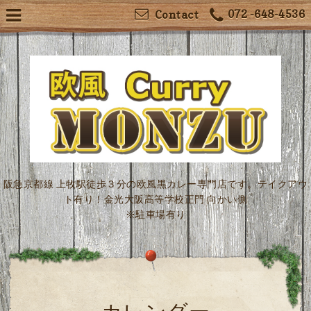
072 -648-4536
Contact
阪急京都線 上牧駅徒歩３分の欧風黒カレー専門店です。テイクアウ
ト有り！金光大阪高等学校正門 向かい側
※駐車場有り