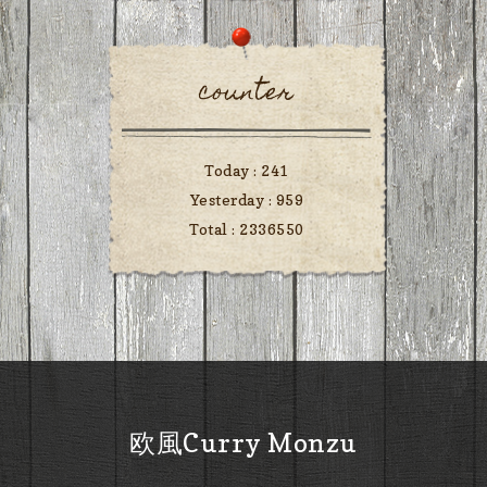
counter
Today :
241
Yesterday :
959
Total :
2336550
欧風Curry Monzu