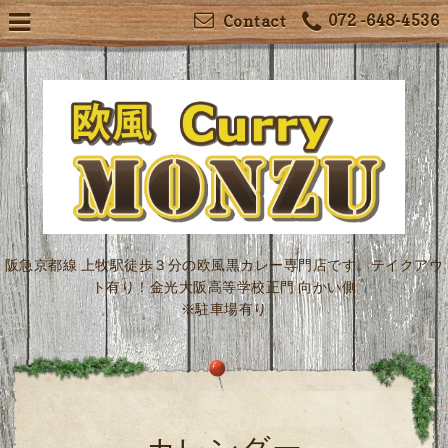
072 -648-4536
Contact
阪急京都線 上牧駅徒歩３分の欧風黒カレー専門店です。テイクアウ
ト有り！金光大阪高等学校正門 向かい側
※駐車場有り