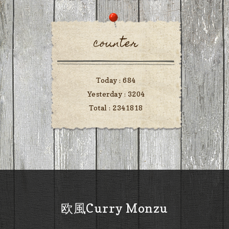
counter
Today :
684
Yesterday :
3204
Total :
2341818
欧風Curry Monzu