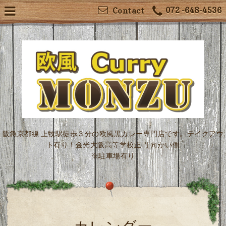
072 -648-4536
Contact
阪急京都線 上牧駅徒歩３分の欧風黒カレー専門店です。テイクアウ
ト有り！金光大阪高等学校正門 向かい側
※駐車場有り