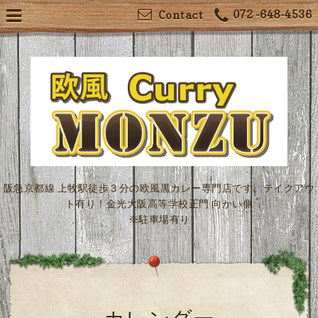
072 -648-4536
Contact
阪急京都線 上牧駅徒歩３分の欧風黒カレー専門店です。テイクアウ
ト有り！金光大阪高等学校正門 向かい側
※駐車場有り