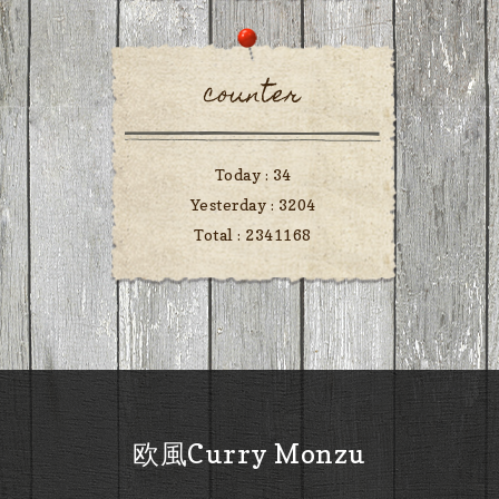
counter
Today :
34
Yesterday :
3204
Total :
2341168
欧風Curry Monzu