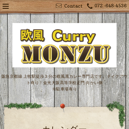
072 -648-4536
Contact
阪急京都線 上牧駅徒歩３分の欧風黒カレー専門店です。テイクアウ
ト有り！金光大阪高等学校正門 向かい側
※駐車場有り