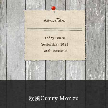
counter
Today :
2878
Yesterday :
1621
Total :
2340808
欧風Curry Monzu