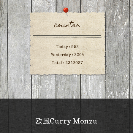
counter
Today :
953
Yesterday :
3204
Total :
2342087
欧風Curry Monzu