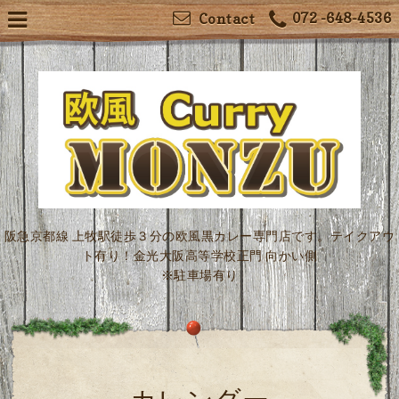
072 -648-4536
Contact
阪急京都線 上牧駅徒歩３分の欧風黒カレー専門店です。テイクアウ
ト有り！金光大阪高等学校正門 向かい側
※駐車場有り