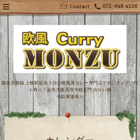
072 -648-4536
Contact
阪急京都線 上牧駅徒歩３分の欧風黒カレー専門店です。テイクアウ
ト有り！金光大阪高等学校正門 向かい側
※駐車場有り