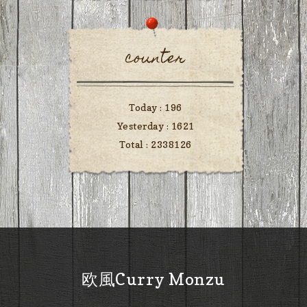
counter
Today :
196
Yesterday :
1621
Total :
2338126
欧風Curry Monzu