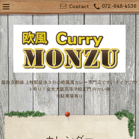
072 -648-4536
Contact
阪急京都線 上牧駅徒歩３分の欧風黒カレー専門店です。テイクアウ
ト有り！金光大阪高等学校正門 向かい側
※駐車場有り