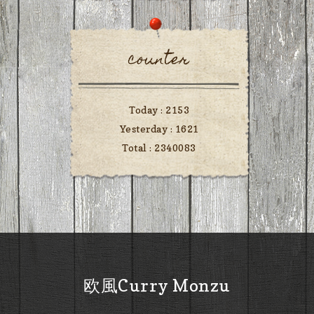
counter
Today :
2153
Yesterday :
1621
Total :
2340083
欧風Curry Monzu