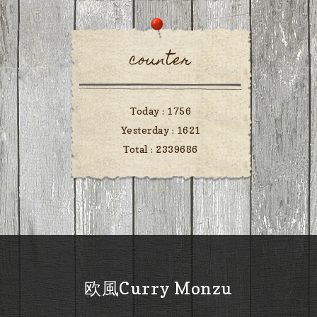
counter
Today :
1756
Yesterday :
1621
Total :
2339686
欧風Curry Monzu