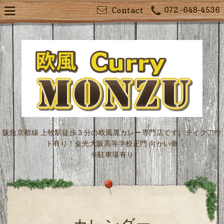
072 -648-4536
Contact
阪急京都線 上牧駅徒歩３分の欧風黒カレー専門店です。テイクアウ
ト有り！金光大阪高等学校正門 向かい側
※駐車場有り