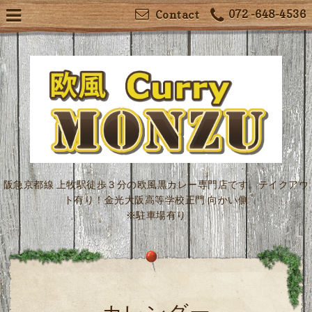
072 -648-4536
Contact
阪急京都線 上牧駅徒歩３分の欧風黒カレー専門店です。テイクアウ
ト有り！金光大阪高等学校正門 向かい側
※駐車場有り