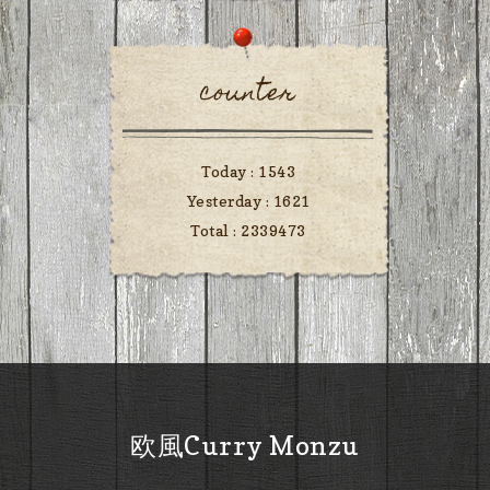
counter
Today :
1543
Yesterday :
1621
Total :
2339473
欧風Curry Monzu