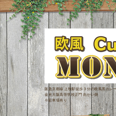
阪急京都線 上牧駅徒歩３分の欧風黒カレ
金光大阪高等学校正門 向かい側
※駐車場有り