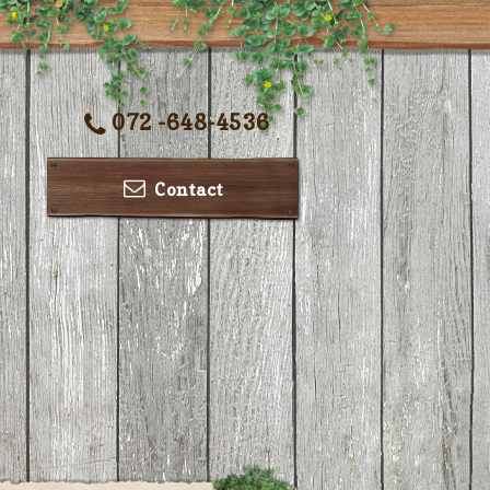
072 -648-4536
Contact