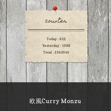
counter
Today :
822
Yesterday :
1089
Total :
2343045
欧風Curry Monzu