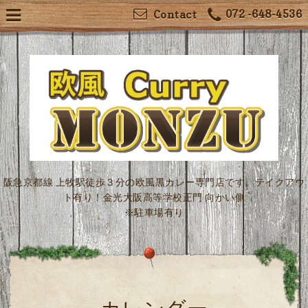
072 -648-4536
Contact
阪急京都線 上牧駅徒歩３分の欧風黒カレー専門店です。テイクアウ
ト有り！金光大阪高等学校正門 向かい側
※駐車場有り