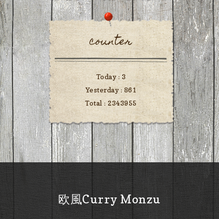
counter
Today :
3
Yesterday :
861
Total :
2343955
欧風Curry Monzu