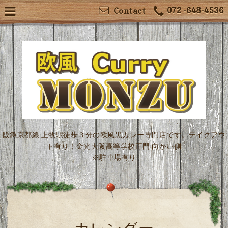
072 -648-4536
Contact
阪急京都線 上牧駅徒歩３分の欧風黒カレー専門店です。テイクアウ
ト有り！金光大阪高等学校正門 向かい側
※駐車場有り