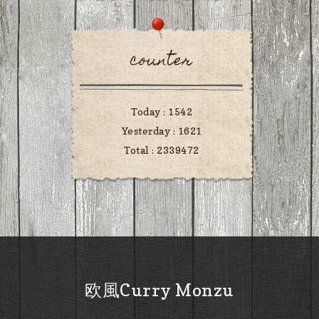
counter
Today :
1542
Yesterday :
1621
Total :
2339472
欧風Curry Monzu