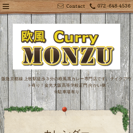
072 -648-4536
Contact
阪急京都線 上牧駅徒歩３分の欧風黒カレー専門店です。テイクアウ
ト有り！金光大阪高等学校正門 向かい側
※駐車場有り