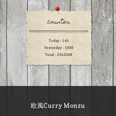
counter
Today :
145
Yesterday :
1089
Total :
2342368
欧風Curry Monzu