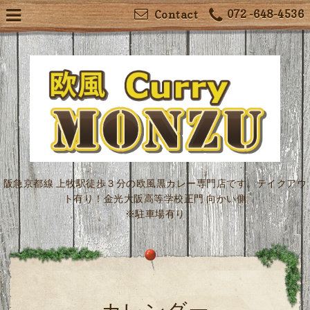
072 -648-4536
Contact
阪急京都線 上牧駅徒歩３分の欧風黒カレー専門店です。テイクアウ
ト有り！金光大阪高等学校正門 向かい側
※駐車場有り