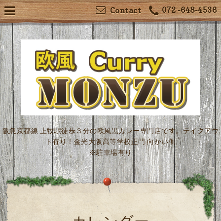
072 -648-4536
Contact
阪急京都線 上牧駅徒歩３分の欧風黒カレー専門店です。テイクアウ
ト有り！金光大阪高等学校正門 向かい側
※駐車場有り