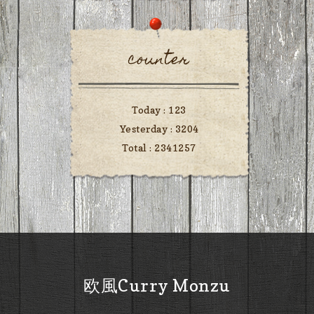
counter
Today :
123
Yesterday :
3204
Total :
2341257
欧風Curry Monzu