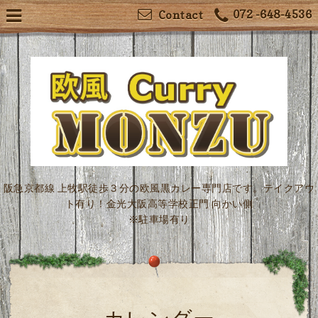
072 -648-4536
Contact
阪急京都線 上牧駅徒歩３分の欧風黒カレー専門店です。テイクアウ
ト有り！金光大阪高等学校正門 向かい側
※駐車場有り