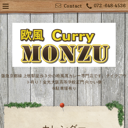
072 -648-4536
Contact
阪急京都線 上牧駅徒歩３分の欧風黒カレー専門店です。テイクアウ
ト有り！金光大阪高等学校正門 向かい側
※駐車場有り