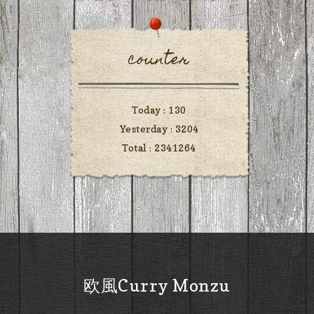
counter
Today :
130
Yesterday :
3204
Total :
2341264
欧風Curry Monzu