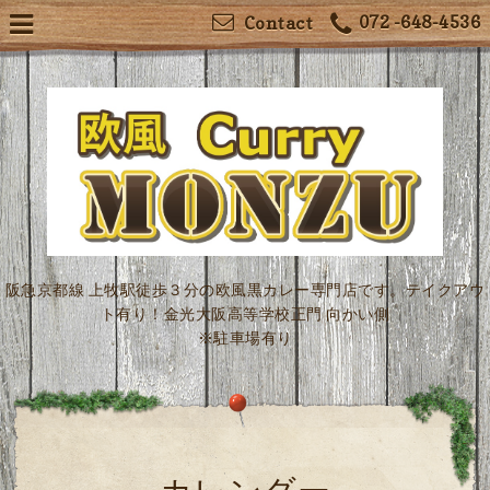
072 -648-4536
Contact
阪急京都線 上牧駅徒歩３分の欧風黒カレー専門店です。テイクアウ
ト有り！金光大阪高等学校正門 向かい側
※駐車場有り