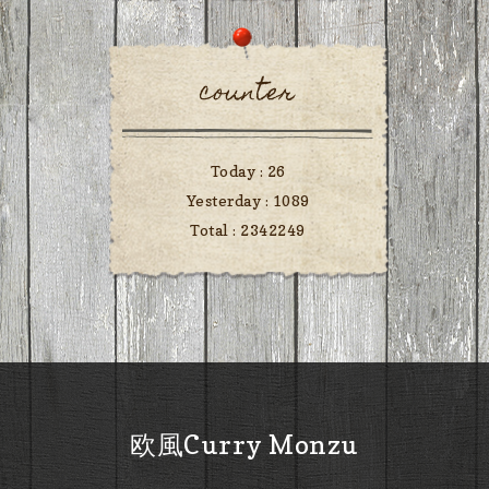
counter
Today :
26
Yesterday :
1089
Total :
2342249
欧風Curry Monzu