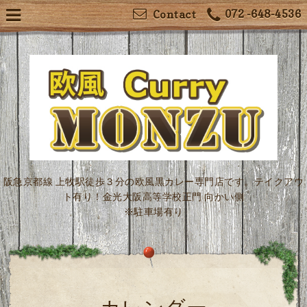
072 -648-4536
Contact
阪急京都線 上牧駅徒歩３分の欧風黒カレー専門店です。テイクアウ
ト有り！金光大阪高等学校正門 向かい側
※駐車場有り