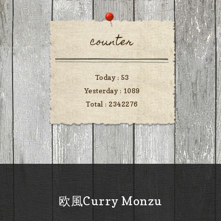
counter
Today :
53
Yesterday :
1089
Total :
2342276
欧風Curry Monzu