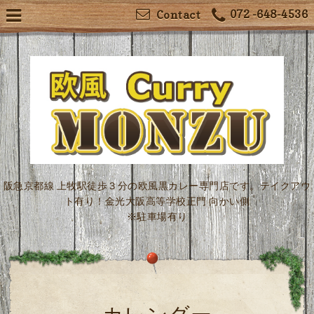
072 -648-4536
Contact
阪急京都線 上牧駅徒歩３分の欧風黒カレー専門店です。テイクアウ
ト有り！金光大阪高等学校正門 向かい側
※駐車場有り