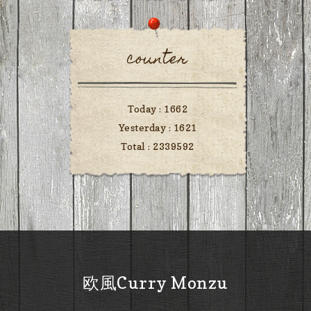
counter
Today :
1662
Yesterday :
1621
Total :
2339592
欧風Curry Monzu