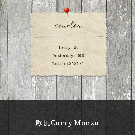
counter
Today :
60
Yesterday :
868
Total :
2343151
欧風Curry Monzu