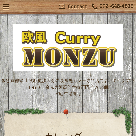
072 -648-4536
Contact
阪急京都線 上牧駅徒歩３分の欧風黒カレー専門店です。テイクアウ
ト有り！金光大阪高等学校正門 向かい側
※駐車場有り