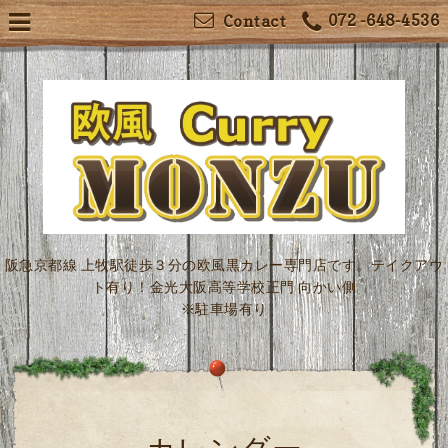
072 -648-4536
Contact
阪急京都線 上牧駅徒歩３分の欧風黒カレー専門店です。テイクアウ
ト有り！金光大阪高等学校正門 向かい側
※駐車場有り