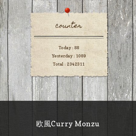
counter
Today :
88
Yesterday :
1089
Total :
2342311
欧風Curry Monzu