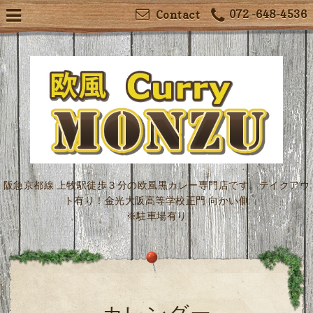
072 -648-4536
Contact
阪急京都線 上牧駅徒歩３分の欧風黒カレー専門店です。テイクアウ
ト有り！金光大阪高等学校正門 向かい側
※駐車場有り