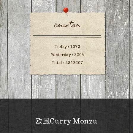
counter
Today :
1073
Yesterday :
3204
Total :
2342207
欧風Curry Monzu