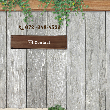
072 -648-4536
Contact