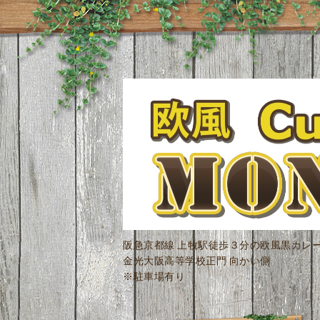
阪急京都線 上牧駅徒歩３分の欧風黒カレ
金光大阪高等学校正門 向かい側
※駐車場有り