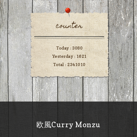
counter
Today :
3080
Yesterday :
1621
Total :
2341010
欧風Curry Monzu