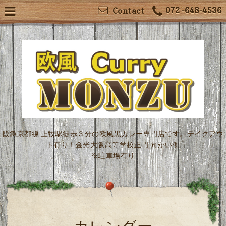
072 -648-4536
Contact
阪急京都線 上牧駅徒歩３分の欧風黒カレー専門店です。テイクアウ
ト有り！金光大阪高等学校正門 向かい側
※駐車場有り