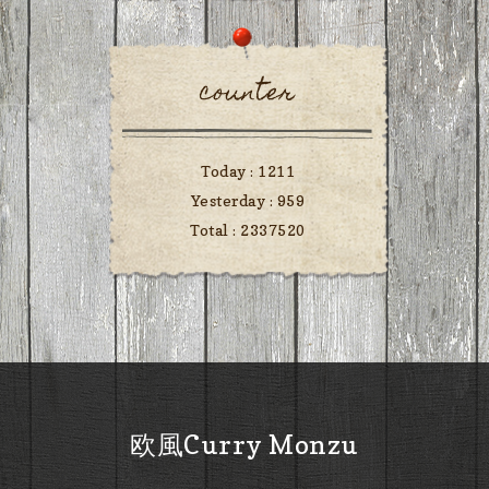
counter
Today :
1211
Yesterday :
959
Total :
2337520
欧風Curry Monzu