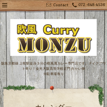
072 -648-4536
Contact
阪急京都線 上牧駅徒歩３分の欧風黒カレー専門店です。テイクアウ
ト有り！金光大阪高等学校正門 向かい側
※駐車場有り