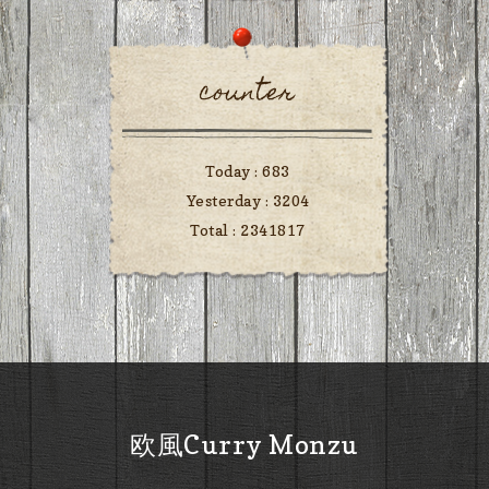
counter
Today :
683
Yesterday :
3204
Total :
2341817
欧風Curry Monzu