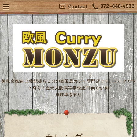
072 -648-4536
Contact
阪急京都線 上牧駅徒歩３分の欧風黒カレー専門店です。テイクアウ
ト有り！金光大阪高等学校正門 向かい側
※駐車場有り