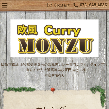
072 -648-4536
Contact
阪急京都線 上牧駅徒歩３分の欧風黒カレー専門店です。テイクアウ
ト有り！金光大阪高等学校正門 向かい側
※駐車場有り