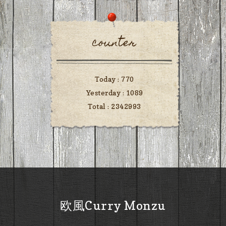
counter
Today :
770
Yesterday :
1089
Total :
2342993
欧風Curry Monzu