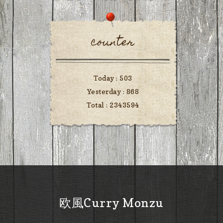
counter
Today :
503
Yesterday :
868
Total :
2343594
欧風Curry Monzu