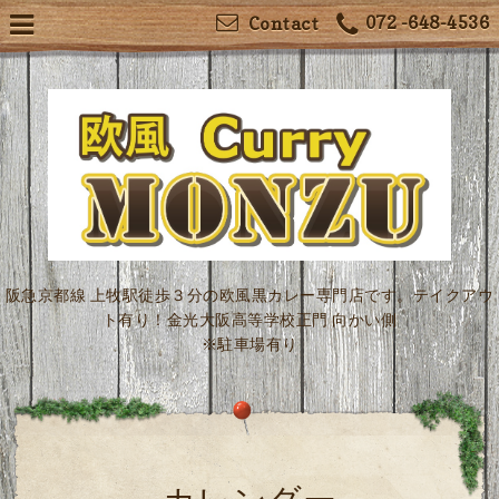
072 -648-4536
Contact
阪急京都線 上牧駅徒歩３分の欧風黒カレー専門店です。テイクアウ
ト有り！金光大阪高等学校正門 向かい側
※駐車場有り