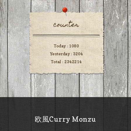
counter
Today :
1080
Yesterday :
3204
Total :
2342214
欧風Curry Monzu