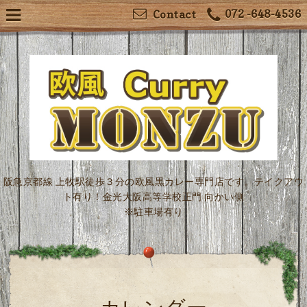
072 -648-4536
Contact
阪急京都線 上牧駅徒歩３分の欧風黒カレー専門店です。テイクアウ
ト有り！金光大阪高等学校正門 向かい側
※駐車場有り