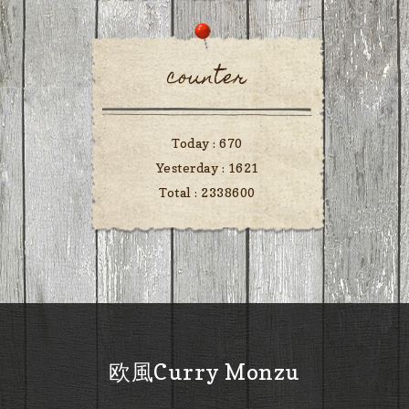
counter
Today :
670
Yesterday :
1621
Total :
2338600
欧風Curry Monzu