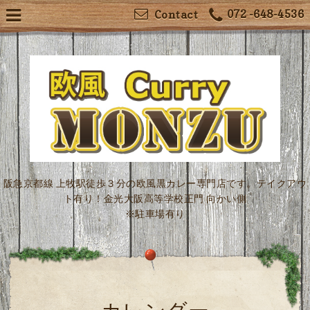
072 -648-4536
Contact
阪急京都線 上牧駅徒歩３分の欧風黒カレー専門店です。テイクアウ
ト有り！金光大阪高等学校正門 向かい側
※駐車場有り