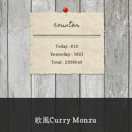
counter
Today :
613
Yesterday :
1621
Total :
2338543
欧風Curry Monzu