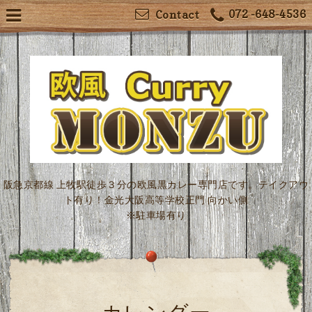
072 -648-4536
Contact
阪急京都線 上牧駅徒歩３分の欧風黒カレー専門店です。テイクアウ
ト有り！金光大阪高等学校正門 向かい側
※駐車場有り