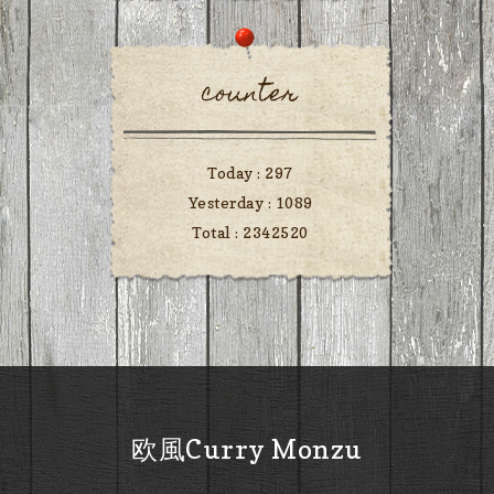
counter
Today :
297
Yesterday :
1089
Total :
2342520
欧風Curry Monzu