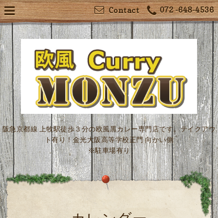
072 -648-4536
Contact
阪急京都線 上牧駅徒歩３分の欧風黒カレー専門店です。テイクアウ
ト有り！金光大阪高等学校正門 向かい側
※駐車場有り