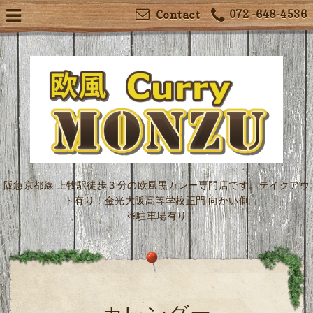
072 -648-4536
Contact
阪急京都線 上牧駅徒歩３分の欧風黒カレー専門店です。テイクアウ
ト有り！金光大阪高等学校正門 向かい側
※駐車場有り