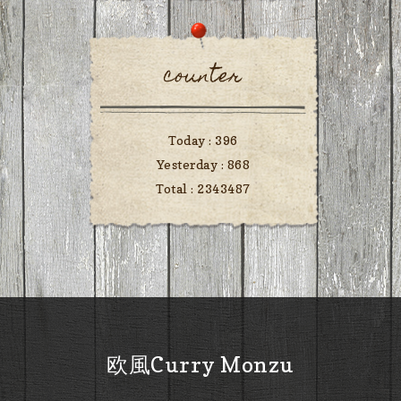
counter
Today :
396
Yesterday :
868
Total :
2343487
欧風Curry Monzu