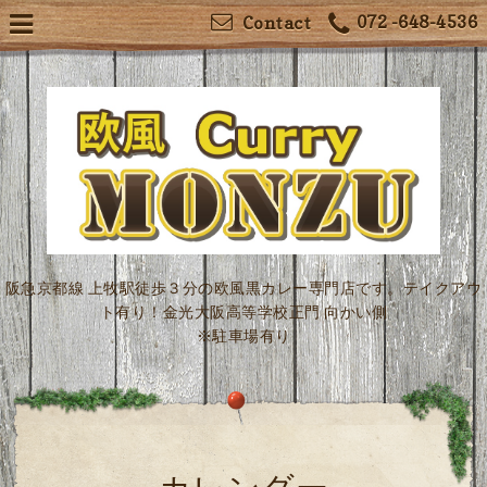
072 -648-4536
Contact
阪急京都線 上牧駅徒歩３分の欧風黒カレー専門店です。テイクアウ
ト有り！金光大阪高等学校正門 向かい側
※駐車場有り