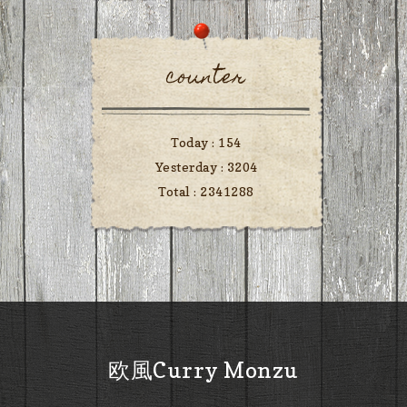
counter
Today :
154
Yesterday :
3204
Total :
2341288
欧風Curry Monzu