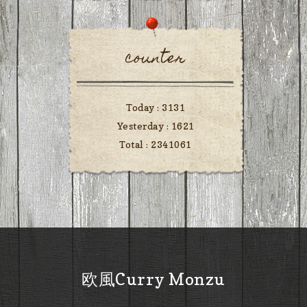
counter
Today :
3131
Yesterday :
1621
Total :
2341061
欧風Curry Monzu