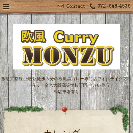
072 -648-4536
Contact
阪急京都線 上牧駅徒歩３分の欧風黒カレー専門店です。テイクアウ
ト有り！金光大阪高等学校正門 向かい側
※駐車場有り