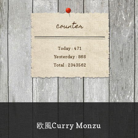
counter
Today :
471
Yesterday :
868
Total :
2343562
欧風Curry Monzu