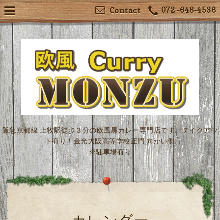
072 -648-4536
Contact
阪急京都線 上牧駅徒歩３分の欧風黒カレー専門店です。テイクアウ
ト有り！金光大阪高等学校正門 向かい側
※駐車場有り