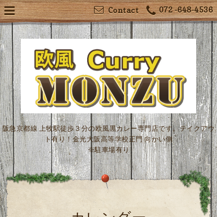
072 -648-4536
Contact
阪急京都線 上牧駅徒歩３分の欧風黒カレー専門店です。テイクアウ
ト有り！金光大阪高等学校正門 向かい側
※駐車場有り