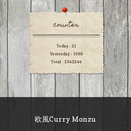
counter
Today :
21
Yesterday :
1089
Total :
2342244
欧風Curry Monzu