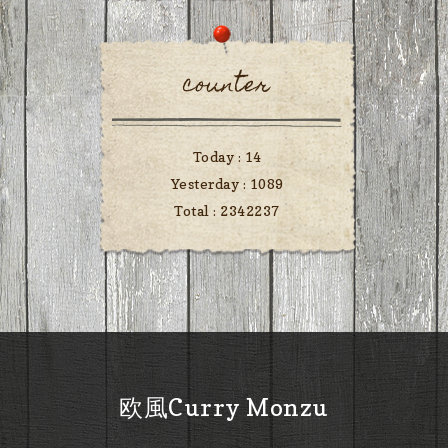
counter
Today :
14
Yesterday :
1089
Total :
2342237
欧風Curry Monzu