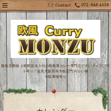
072 -648-4536
Contact
阪急京都線 上牧駅徒歩３分の欧風黒カレー専門店です。テイクアウ
ト有り！金光大阪高等学校正門 向かい側
※駐車場有り