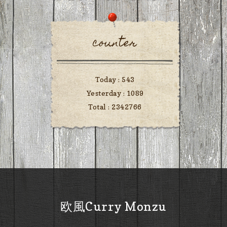
counter
Today :
543
Yesterday :
1089
Total :
2342766
欧風Curry Monzu