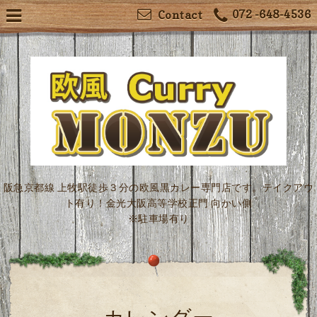
072 -648-4536
Contact
阪急京都線 上牧駅徒歩３分の欧風黒カレー専門店です。テイクアウ
ト有り！金光大阪高等学校正門 向かい側
※駐車場有り