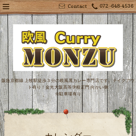
072 -648-4536
Contact
阪急京都線 上牧駅徒歩３分の欧風黒カレー専門店です。テイクアウ
ト有り！金光大阪高等学校正門 向かい側
※駐車場有り