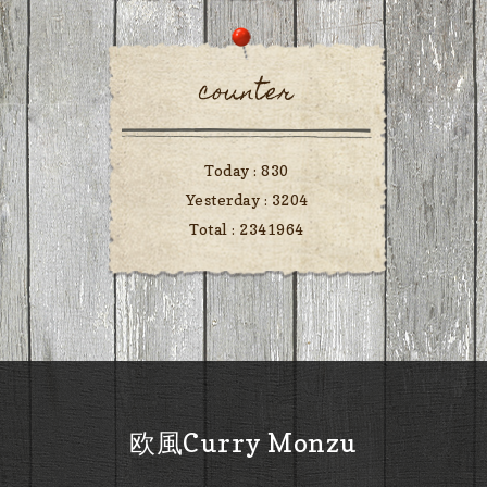
counter
Today :
830
Yesterday :
3204
Total :
2341964
欧風Curry Monzu