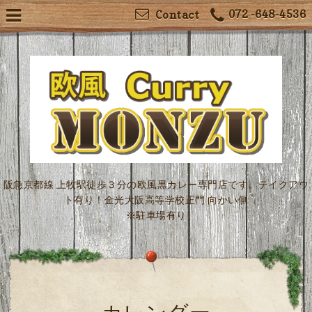
072 -648-4536
Contact
阪急京都線 上牧駅徒歩３分の欧風黒カレー専門店です。テイクアウ
ト有り！金光大阪高等学校正門 向かい側
※駐車場有り