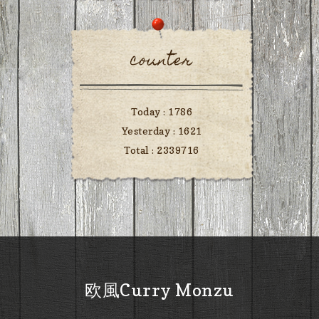
counter
Today :
1786
Yesterday :
1621
Total :
2339716
欧風Curry Monzu