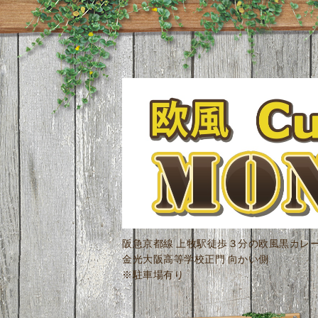
阪急京都線 上牧駅徒歩３分の欧風黒カレ
金光大阪高等学校正門 向かい側
※駐車場有り