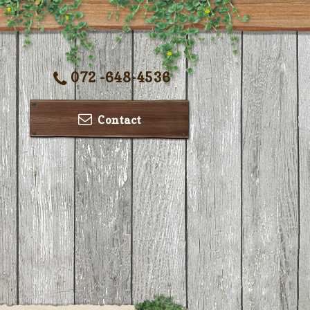
072 -648-4536
Contact