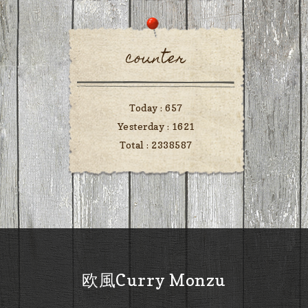
counter
Today :
657
Yesterday :
1621
Total :
2338587
欧風Curry Monzu