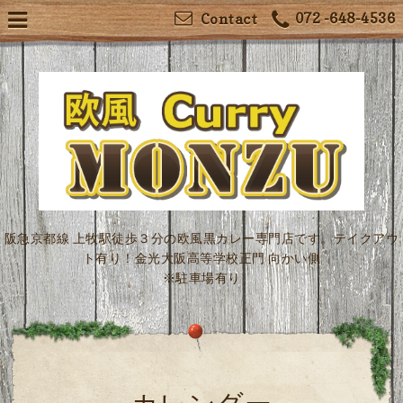
072 -648-4536
Contact
阪急京都線 上牧駅徒歩３分の欧風黒カレー専門店です。テイクアウ
ト有り！金光大阪高等学校正門 向かい側
※駐車場有り